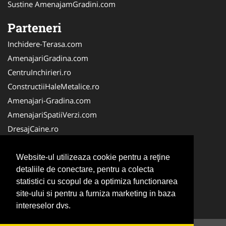
Sustine AmenajamGradini.com
Parteneri
Inchidere-Terasa.com
AmenajariGradina.com
CentruInchirieri.ro
ConstructiiHaleMetalice.ro
Amenajari-Gradina.com
AmenajariSpatiiVerzi.com
DresajCaine.ro
ServiciiAlpinism.ro
Alpinist-Utilitar.com
Website-ul utilizeaza cookie pentru a reţine
detaliile de conectare, pentru a colecta
CuratenieSpatiiComerciale.ro
statistici cu scopul de a optimiza functionarea
IntretinereGradini.com
site-ului si pentru a furniza marketing in baza
Service-Reparatii.com
intereselor dvs.