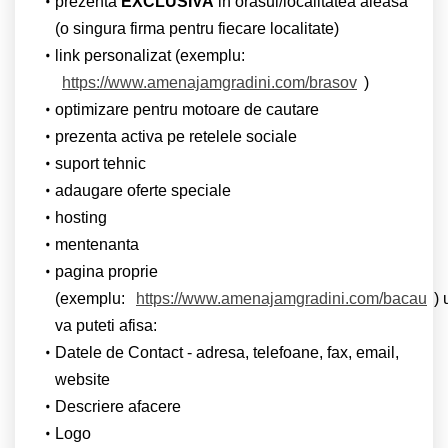
prezenta
EXCLUSIVA
in orasul/localitatea aleasa
(o singura firma pentru fiecare localitate)
link personalizat (exemplu:
https://www.amenajamgradini.com/brasov
)
optimizare pentru motoare de cautare
prezenta activa pe retelele sociale
suport tehnic
adaugare oferte speciale
hosting
mentenanta
pagina proprie
(exemplu:
https://www.amenajamgradini.com/bacau
)
va puteti afisa:
Datele de Contact - adresa, telefoane, fax, email,
website
Descriere afacere
Logo