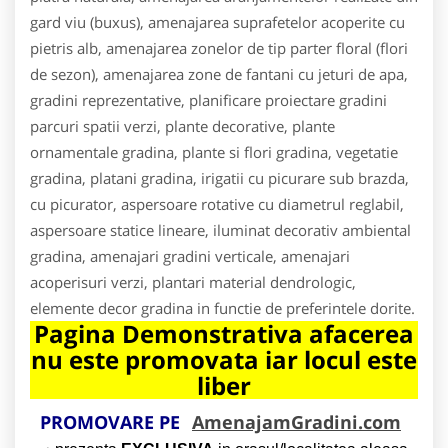
gard viu (buxus), amenajarea suprafetelor acoperite cu
pietris alb, amenajarea zonelor de tip parter floral (flori
de sezon), amenajarea zone de fantani cu jeturi de apa,
gradini reprezentative, planificare proiectare gradini
parcuri spatii verzi, plante decorative, plante
ornamentale gradina, plante si flori gradina, vegetatie
gradina, platani gradina, irigatii cu picurare sub brazda,
cu picurator, aspersoare rotative cu diametrul reglabil,
aspersoare statice lineare, iluminat decorativ ambiental
gradina, amenajari gradini verticale, amenajari
acoperisuri verzi, plantari material dendrologic,
elemente decor gradina in functie de preferintele dorite.
Pagina Demonstrativa afacerea
nu este promovata iar locul este
liber
PROMOVARE PE
AmenajamGradini.com