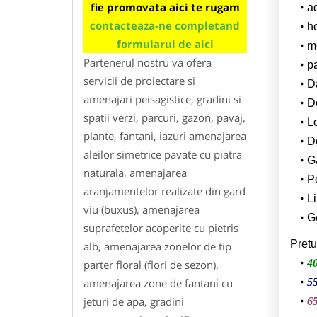
fie promovata aici te rugam
a
contacteaza-ne completand
h
formularul de aici
m
Partenerul nostru va ofera
p
servicii de proiectare si
Da
amenajari peisagistice, gradini si
D
spatii verzi, parcuri, gazon, pavaj,
L
plante, fantani, iazuri amenajarea
De
aleilor simetrice pavate cu piatra
G
naturala, amenajarea
Po
aranjamentelor realizate din gard
Li
viu (buxus), amenajarea
Ge
suprafetelor acoperite cu pietris
Pretu
alb, amenajarea zonelor de tip
40
parter floral (flori de sezon),
amenajarea zone de fantani cu
55
jeturi de apa, gradini
65