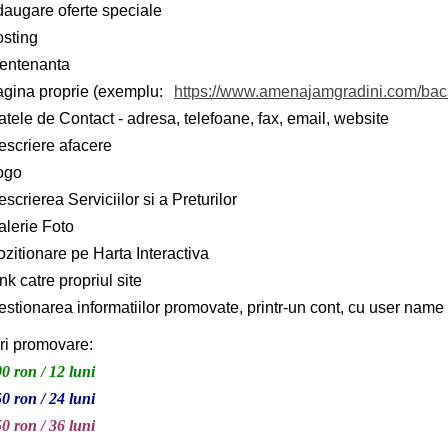
daugare oferte speciale
osting
entenanta
agina proprie (exemplu:
https://www.amenajamgradini.com/ba
tele de Contact - adresa, telefoane, fax, email, website
escriere afacere
ogo
scrierea Serviciilor si a Preturilor
alerie Foto
zitionare pe Harta Interactiva
nk catre propriul site
stionarea informatiilor promovate, printr-un cont, cu user name 
ri promovare:
0 ron / 12 luni
0 ron / 24 luni
0 ron / 36 luni