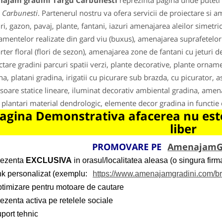
ajam gradini Targu Carbunesti
reprezinta pagina unde puteti 
 Carbunesti
. Partenerul nostru va ofera servicii de proiectare si ame
ri, gazon, pavaj, plante, fantani, iazuri amenajarea aleilor simetr
amentelor realizate din gard viu (buxus), amenajarea suprafetelor
arter floral (flori de sezon), amenajarea zone de fantani cu jeturi d
ctare gradini parcuri spatii verzi, plante decorative, plante orname
na, platani gradina, irigatii cu picurare sub brazda, cu picurator, 
soare statice lineare, iluminat decorativ ambiental gradina, amena
, plantari material dendrologic, elemente decor gradina in functie 
agina Demonstrativa afacerea nu este
liber
PROMOVARE PE
AmenajamG
rezenta
EXCLUSIVA
in orasul/localitatea aleasa (o singura firma
ink personalizat (exemplu:
https://www.amenajamgradini.com/b
ptimizare pentru motoare de cautare
ezenta activa pe retelele sociale
port tehnic