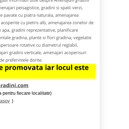
gasi informatii utile despre
Amenajam gradini
najari peisagistice, gradini si spatii verzi,
ice pavate cu piatra naturala, amenajarea
 acoperite cu pietris alb, amenajarea zonelor de
e apa, gradini reprezentative, planificare
ntale gradina, plante si flori gradina, vegetatie
aspersoare rotative cu diametrul reglabil,
jari gradini verticale, amenajari acoperisuri
de preferintele dorite.
 promovata iar locul este
radini.com
 pentru fiecare localitate)
rasov
)