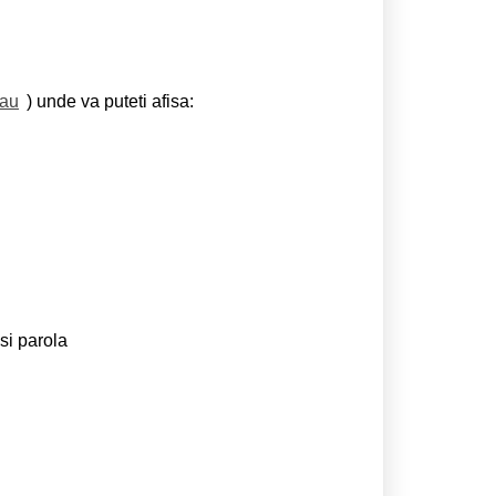
cau
) unde va puteti afisa:
si parola