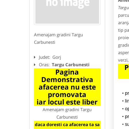
Amen
Targu
parcu
aranj
tip p
Amenajam gradini Targu
proie
Carbunesti
gradi
asper
Judet:
Gorj
verzi
Oras:
Targu Carbunesti
P
Pagina
Demonstrativa
afacerea nu este
promovata
p
iar locul este liber
l
o
Amenajam gradini Targu
Carbunesti
pr
daca doresti ca afacerea ta sa
su