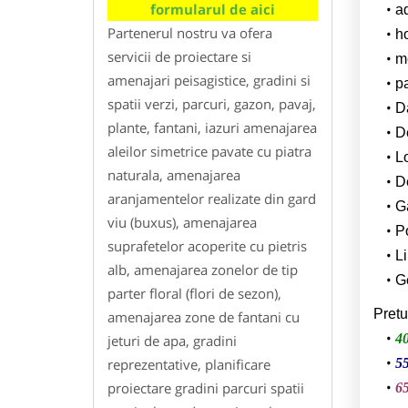
formularul de aici
a
Partenerul nostru va ofera
h
servicii de proiectare si
m
amenajari peisagistice, gradini si
p
spatii verzi, parcuri, gazon, pavaj,
Da
plante, fantani, iazuri amenajarea
D
aleilor simetrice pavate cu piatra
L
naturala, amenajarea
De
aranjamentelor realizate din gard
G
viu (buxus), amenajarea
Po
suprafetelor acoperite cu pietris
Li
alb, amenajarea zonelor de tip
Ge
parter floral (flori de sezon),
Pretu
amenajarea zone de fantani cu
40
jeturi de apa, gradini
reprezentative, planificare
55
proiectare gradini parcuri spatii
65