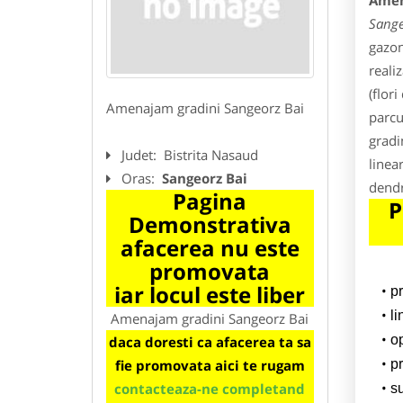
Amen
Sange
gazon
reali
(flor
Amenajam gradini Sangeorz Bai
parcu
gradi
Judet:
Bistrita Nasaud
linea
Oras:
Sangeorz Bai
dendr
Pagina
P
Demonstrativa
afacerea nu este
promovata
iar locul este liber
p
l
Amenajam gradini Sangeorz Bai
o
daca doresti ca afacerea ta sa
fie promovata aici te rugam
pr
contacteaza-ne completand
su