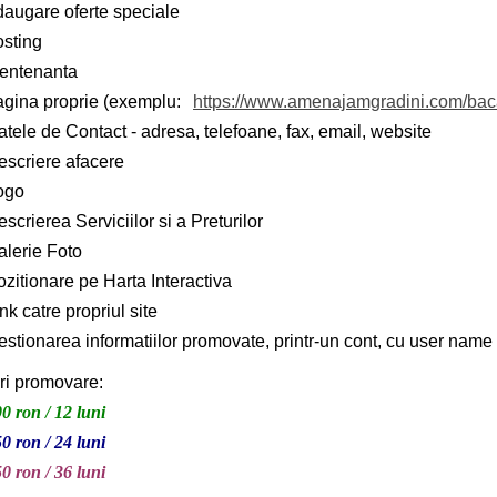
daugare oferte speciale
osting
entenanta
agina proprie (exemplu:
https://www.amenajamgradini.com/ba
tele de Contact - adresa, telefoane, fax, email, website
escriere afacere
ogo
scrierea Serviciilor si a Preturilor
alerie Foto
zitionare pe Harta Interactiva
nk catre propriul site
stionarea informatiilor promovate, printr-un cont, cu user name 
ri promovare:
0 ron / 12 luni
0 ron / 24 luni
0 ron / 36 luni