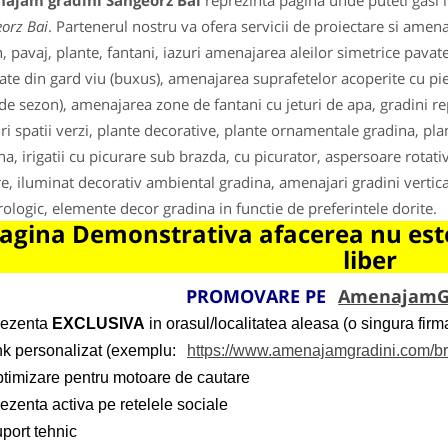
ajam gradini Sangeorz Bai
reprezinta pagina unde puteti gasi 
orz Bai
. Partenerul nostru va ofera servicii de proiectare si amenaja
, pavaj, plante, fantani, iazuri amenajarea aleilor simetrice pava
zate din gard viu (buxus), amenajarea suprafetelor acoperite cu pie
i de sezon), amenajarea zone de fantani cu jeturi de apa, gradini re
ri spatii verzi, plante decorative, plante ornamentale gradina, plant
na, irigatii cu picurare sub brazda, cu picurator, aspersoare rotati
re, iluminat decorativ ambiental gradina, amenajari gradini vertica
ologic, elemente decor gradina in functie de preferintele dorite.
agina Demonstrativa afacerea nu este
liber
PROMOVARE PE
AmenajamG
rezenta
EXCLUSIVA
in orasul/localitatea aleasa (o singura firma
ink personalizat (exemplu:
https://www.amenajamgradini.com/b
ptimizare pentru motoare de cautare
ezenta activa pe retelele sociale
port tehnic