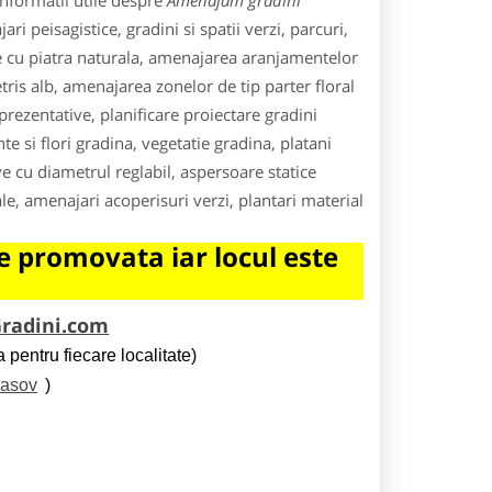
informatii utile despre
Amenajam gradini
ri peisagistice, gradini si spatii verzi, parcuri,
te cu piatra naturala, amenajarea aranjamentelor
tris alb, amenajarea zonelor de tip parter floral
prezentative, planificare proiectare gradini
e si flori gradina, vegetatie gradina, platani
ve cu diametrul reglabil, aspersoare statice
le, amenajari acoperisuri verzi, plantari material
 promovata iar locul este
radini.com
 pentru fiecare localitate)
rasov
)