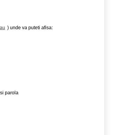
cau
) unde va puteti afisa:
si parola