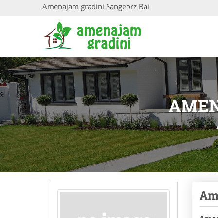
Amenajam gradini Sangeorz Bai
AMEN
Ame