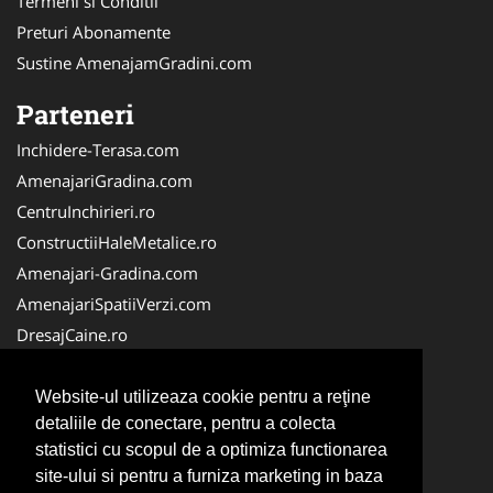
Termeni si Conditii
Preturi Abonamente
Sustine AmenajamGradini.com
Parteneri
Inchidere-Terasa.com
AmenajariGradina.com
CentruInchirieri.ro
ConstructiiHaleMetalice.ro
Amenajari-Gradina.com
AmenajariSpatiiVerzi.com
DresajCaine.ro
ServiciiAlpinism.ro
Alpinist-Utilitar.com
Website-ul utilizeaza cookie pentru a reţine
detaliile de conectare, pentru a colecta
CuratenieSpatiiComerciale.ro
statistici cu scopul de a optimiza functionarea
IntretinereGradini.com
site-ului si pentru a furniza marketing in baza
Service-Reparatii.com