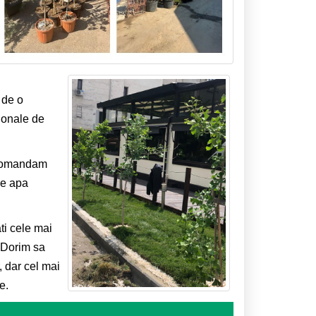
 de o
ionale de
recomandam
de apa
ati cele mai
. Dorim sa
, dar cel mai
e.