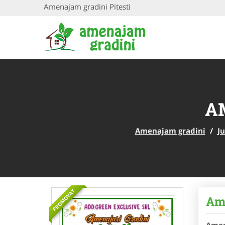
Amenajam gradini Pitesti
A
Amenajam gradini
/
J
PROMOVAT
Ame