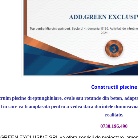
Constructii piscine
ruim piscine dreptunghiulare, ovale sau rotunde din beton, adapta
ul in care va fi amplasata pentru a vedea daca dorintele dumneavoa
realitate.
0730.196.490
REEN EXCLUSIVE SRL va ofera servicii de proiectare, amenajare