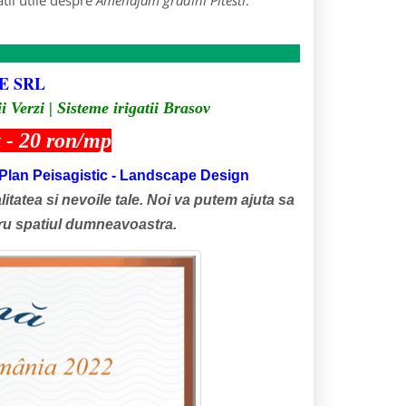
tii utile despre
Amenajam gradini Pitesti
:
E SRL
i Verzi | Sisteme irigatii Brasov
t - 20 ron/mp
 - Plan Peisagistic - Landscape Design
itatea si nevoile tale. Noi va putem ajuta sa
tru spatiul dumneavoastra.