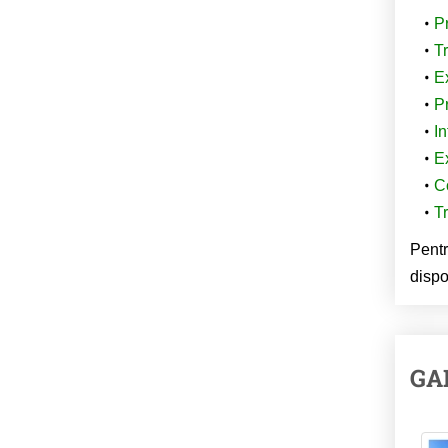
Pr
Tr
E
P
In
Ex
C
Tr
Pentr
dispo
GA