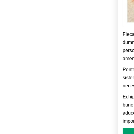
Fieca
dumne
perso
amena
Pentr
siste
neces
Echip
bune 
aduce
impor