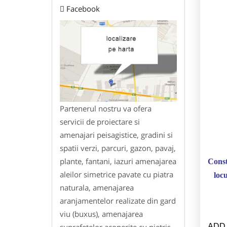
Facebook
Partenerul nostru va ofera
servicii de proiectare si
amenajari peisagistice, gradini si
spatii verzi, parcuri, gazon, pavaj,
plante, fantani, iazuri amenajarea
Const
aleilor simetrice pavate cu piatra
loc
naturala, amenajarea
aranjamentelor realizate din gard
viu (buxus), amenajarea
suprafetelor acoperite cu pietris
ADD.G