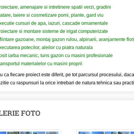
oiectare, amenajare si intretinere spatii verzi, gradini
atare, taiere si cosmetizare pomi, plante, gard viu
xecutie cursuri de apa, iazuri, cascade ornamentale
roiectare si montare sisteme de irigat computerizate
fiintare gazoane, montaj gazon rulou, alpinarii, aranjamente flori,
ecutarea potecilor, aleilor cu piatra naturala
osit iarba mecanic, tuns gazon cu masini profesionale
ansportul materialelor cu masini proprii
u ca fiecare proiect este diferit, pe tot parcursul procesului, dac
zitie cu raspunsuri la orice intrebari de natura tehnica sau pract
LERIE FOTO