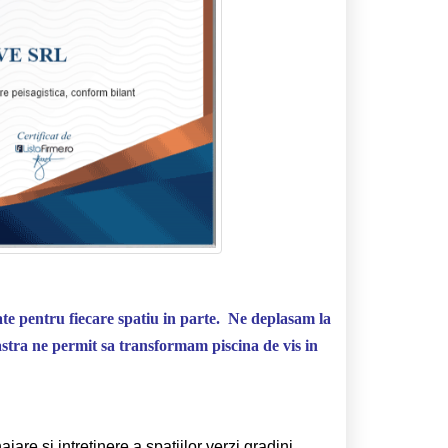
te pentru fiecare spatiu in parte. Ne deplasam la
stra ne permit sa transformam piscina de vis in
 si intretinere a spatiilor verzi,gradini