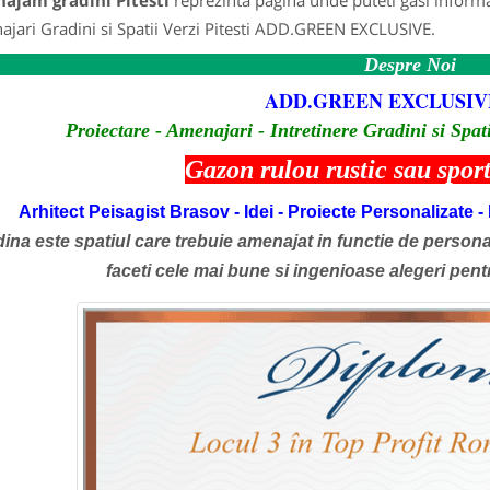
ajam gradini Pitesti
reprezinta pagina unde puteti gasi informa
jari Gradini si Spatii Verzi Pitesti ADD.GREEN EXCLUSIVE.
Despre Noi
ADD.GREEN EXCLUSIV
Proiectare - Amenajari - Intretinere Gradini si Spati
Gazon rulou rustic sau spor
Arhitect Peisagist Brasov - Idei - Proiecte Personalizate
ina este spatiul care trebuie amenajat in functie de personal
faceti cele mai bune si ingenioase alegeri pen