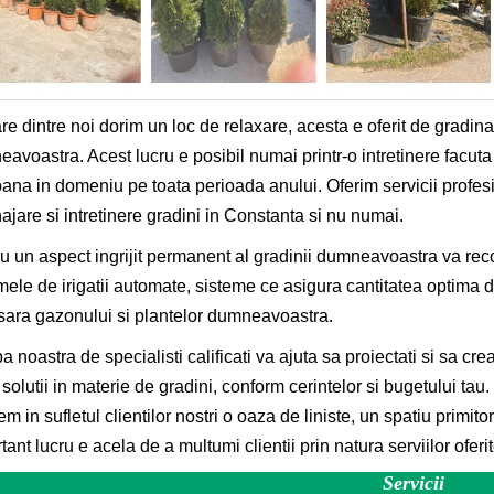
re dintre noi dorim un loc de relaxare, acesta e oferit de gradina
avoastra. Acest lucru e posibil numai printr-o intretinere facuta
ana in domeniu pe toata perioada anului. Oferim servicii profes
jare si intretinere gradini in Constanta si nu numai.
u un aspect ingrijit permanent al gradinii dumneavoastra va 
mele de irigatii automate, sisteme ce asigura cantitatea optima 
ara gazonului si plantelor dumneavoastra.
a noastra de specialisti calificati va ajuta sa proiectati si sa cre
solutii in materie de gradini, conform cerintelor si bugetului tau
m in sufletul clientilor nostri o oaza de liniste, un spatiu primitor
tant lucru e acela de a multumi clientii prin natura serviilor oferit
Servicii