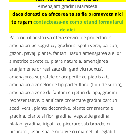
Amenajam gradini Marasesti
daca doresti ca afacerea ta sa fie promovata aici
te rugam
contacteaza-ne completand formularul
de aici
Partenerul nostru va ofera servicii de proiectare si
amenajari peisagistice, gradini si spatii verzi, parcuri,
gazon, pavaj, plante, fantani, iazuri amenajarea aleilor
simetrice pavate cu piatra naturala, amenajarea
aranjamentelor realizate din gard viu (buxus),
amenajarea suprafetelor acoperite cu pietris alb,
amenajarea zonelor de tip parter floral (flori de sezon),
amenajarea zone de fantani cu jeturi de apa, gradini
reprezentative, planificare proiectare gradini parcuri
spatii verzi, plante decorative, plante ornamentale
gradina, plante si flori gradina, vegetatie gradina,
platani gradina, irigatii cu picurare sub brazda, cu
picurator, aspersoare rotative cu diametrul reglabil,