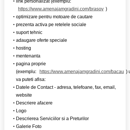
link personalizat (exemplu:
https://www.amenajamgradini.com/brasov
)
optimizare pentru motoare de cautare
prezenta activa pe retelele sociale
suport tehnic
adaugare oferte speciale
hosting
mentenanta
pagina proprie
(exemplu:
https://www.amenajamgradini.com/bacau
)
va puteti afisa:
Datele de Contact - adresa, telefoane, fax, email,
website
Descriere afacere
Logo
Descrierea Serviciilor si a Preturilor
Galerie Foto