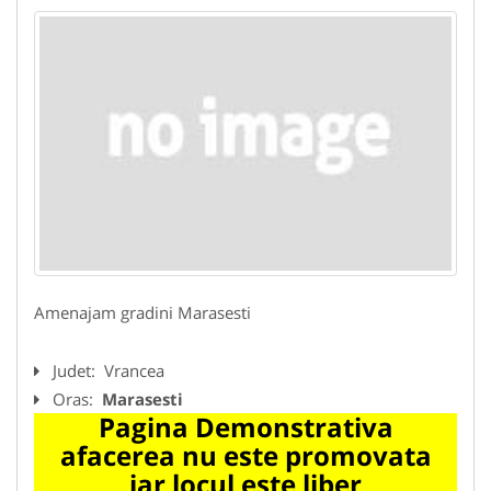
Amenajam gradini Marasesti
Judet:
Vrancea
Oras:
Marasesti
Pagina Demonstrativa
afacerea nu este promovata
iar locul este liber