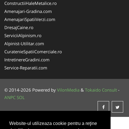
ConstructiiHaleMetalice.ro
Amenajari-Gradina.com
AmenajariSpatiiVerzi.com
DresajCaine.ro
ServiciiAlpinism.ro
Alpinist-Utilitar.com
CuratenieSpatiiComerciale.ro
IntretinereGradini.com
Service-Reparatii.com
© 2014-2026 Powered by
VilonMedia
&
Tokaido Consult
-
ANPC
SOL
Website-ul utilizeaza cookie pentru a reţine