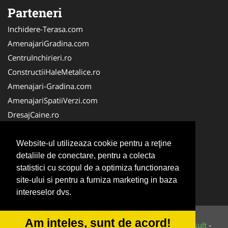
Parteneri
Inchidere-Terasa.com
AmenajariGradina.com
CentruInchirieri.ro
ConstructiiHaleMetalice.ro
Amenajari-Gradina.com
AmenajariSpatiiVerzi.com
DresajCaine.ro
ServiciiAlpinism.ro
Alpinist-Utilitar.com
Website-ul utilizeaza cookie pentru a reţine
detaliile de conectare, pentru a colecta
CuratenieSpatiiComerciale.ro
statistici cu scopul de a optimiza functionarea
IntretinereGradini.com
site-ului si pentru a furniza marketing in baza
Service-Reparatii.com
intereselor dvs.
Am inteles, sunt de acord!
© 2014-2026 Powered by
VilonMedia
&
Tokaido Consult
-