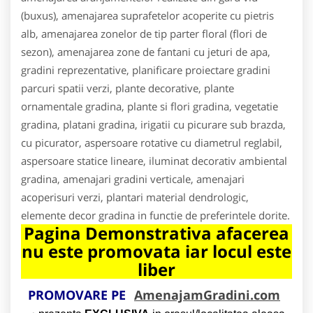
(buxus), amenajarea suprafetelor acoperite cu pietris
alb, amenajarea zonelor de tip parter floral (flori de
sezon), amenajarea zone de fantani cu jeturi de apa,
gradini reprezentative, planificare proiectare gradini
parcuri spatii verzi, plante decorative, plante
ornamentale gradina, plante si flori gradina, vegetatie
gradina, platani gradina, irigatii cu picurare sub brazda,
cu picurator, aspersoare rotative cu diametrul reglabil,
aspersoare statice lineare, iluminat decorativ ambiental
gradina, amenajari gradini verticale, amenajari
acoperisuri verzi, plantari material dendrologic,
elemente decor gradina in functie de preferintele dorite.
Pagina Demonstrativa afacerea
nu este promovata iar locul este
liber
PROMOVARE PE
AmenajamGradini.com