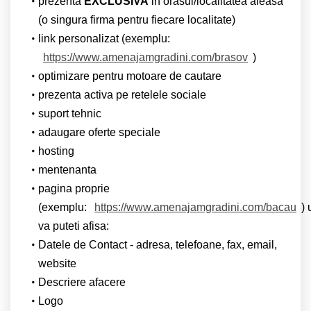
prezenta
EXCLUSIVA
in orasul/localitatea aleasa
(o singura firma pentru fiecare localitate)
link personalizat (exemplu:
https://www.amenajamgradini.com/brasov
)
optimizare pentru motoare de cautare
prezenta activa pe retelele sociale
suport tehnic
adaugare oferte speciale
hosting
mentenanta
pagina proprie
(exemplu:
https://www.amenajamgradini.com/bacau
)
va puteti afisa:
Datele de Contact - adresa, telefoane, fax, email,
website
Descriere afacere
Logo