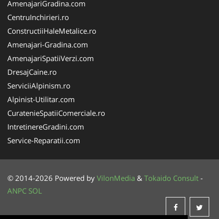
AmenajariGradina.com
CentruInchirieri.ro
ConstructiiHaleMetalice.ro
Amenajari-Gradina.com
AmenajariSpatiiVerzi.com
DresajCaine.ro
ServiciiAlpinism.ro
Alpinist-Utilitar.com
CuratenieSpatiiComerciale.ro
IntretinereGradini.com
Service-Reparatii.com
© 2014-2026 Powered by
VilonMedia
&
Tokaido Consult
-
ANPC
SOL