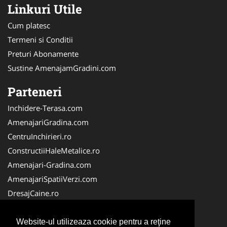
Linkuri Utile
Cum platesc
Termeni si Conditii
Preturi Abonamente
Sustine AmenajamGradini.com
Parteneri
Inchidere-Terasa.com
AmenajariGradina.com
CentruInchirieri.ro
ConstructiiHaleMetalice.ro
Amenajari-Gradina.com
AmenajariSpatiiVerzi.com
DresajCaine.ro
ServiciiAlpinism.ro
Alpinist-Utilitar.com
Website-ul utilizeaza cookie pentru a reţine