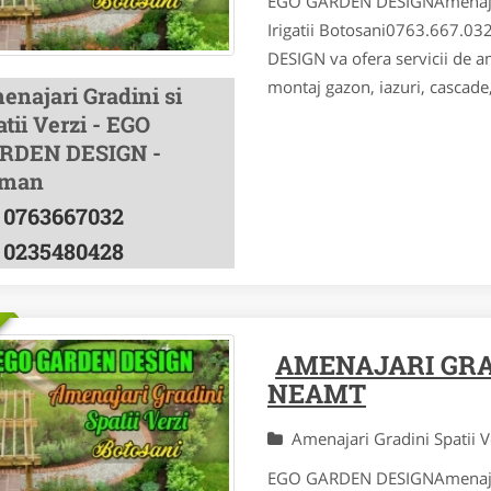
EGO GARDEN DESIGNAmenajare |
Irigatii Botosani0763.667.
DESIGN va ofera servicii de ame
montaj gazon, iazuri, cascade,
enajari Gradini si
tii Verzi - EGO
RDEN DESIGN -
man
0763667032
0235480428
AMENAJARI GRAD
NEAMT
Amenajari Gradini Spatii 
EGO GARDEN DESIGNAmenajare |