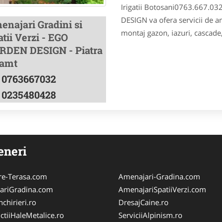
Irigatii Botosani0763.667.
DESIGN va ofera servicii de ame
enajari Gradini si
montaj gazon, iazuri, cascade,
tii Verzi - EGO
RDEN DESIGN - Piatra
amt
0763667032
0235480428
eneri
re-Terasa.com
Amenajari-Gradina.com
ariGradina.com
AmenajariSpatiiVerzi.com
chirieri.ro
DresajCaine.ro
ctiiHaleMetalice.ro
ServiciiAlpinism.ro