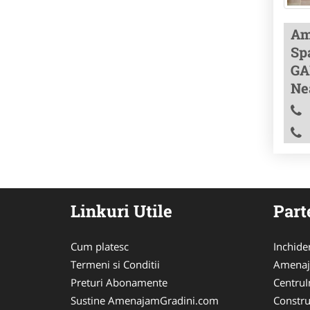
Am
Spa
GA
Ne
Linkuri Utile
Part
Cum platesc
Inchide
Termeni si Conditii
Amenaj
Preturi Abonamente
CentruIn
Sustine AmenajamGradini.com
Constru