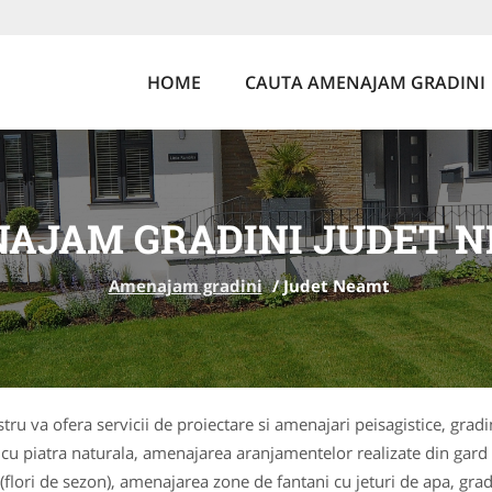
HOME
CAUTA AMENAJAM GRADINI
AJAM GRADINI JUDET 
Amenajam gradini
/
Judet Neamt
tru va ofera servicii de proiectare si amenajari peisagistice, gradin
e cu piatra naturala, amenajarea aranjamentelor realizate din gard
 (flori de sezon), amenajarea zone de fantani cu jeturi de apa, grad