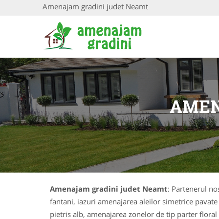
Amenajam gradini judet Neamt
AMEN
Amenajam gradini judet Neamt
: Partenerul nos
fantani, iazuri amenajarea aleilor simetrice pavat
pietris alb, amenajarea zonelor de tip parter floral