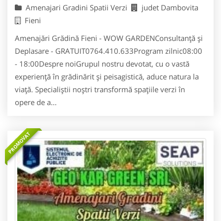
Amenajari Gradini Spatii Verzi
judet Dambovita
Fieni
Amenajări Grădină Fieni - WOW GARDENConsultanță și
Deplasare - GRATUIT0764.410.633Program zilnic08:00
- 18:00Despre noiGrupul nostru devotat, cu o vastă
experiență în grădinărit și peisagistică, aduce natura la
viață. Specialiștii noștri transformă spațiile verzi în
opere de a...
PROMOVAT