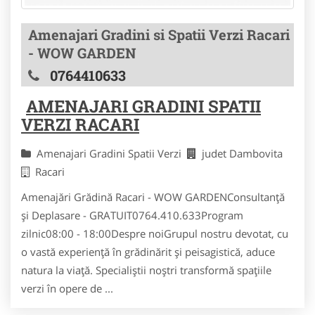
Amenajari Gradini si Spatii Verzi Racari
- WOW GARDEN
0764410633
AMENAJARI GRADINI SPATII
VERZI RACARI
Amenajari Gradini Spatii Verzi
judet Dambovita
Racari
Amenajări Grădină Racari - WOW GARDENConsultanță
și Deplasare - GRATUIT0764.410.633Program
zilnic08:00 - 18:00Despre noiGrupul nostru devotat, cu
o vastă experiență în grădinărit și peisagistică, aduce
natura la viață. Specialiștii noștri transformă spațiile
verzi în opere de ...