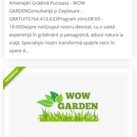
Amenajări Grădină Pucioasa - WOW
GARDENConsultanță și Deplasare -
GRATUIT0764.410.633Program zilnic08:00 -
18:00Despre noiGrupul nostru devotat, cu o vastă
experiență în grădinărit și peisagistică, aduce natura la
viață. Specialiștii noștri transformă spațiile verzi în
opere d...
PROMOVAT