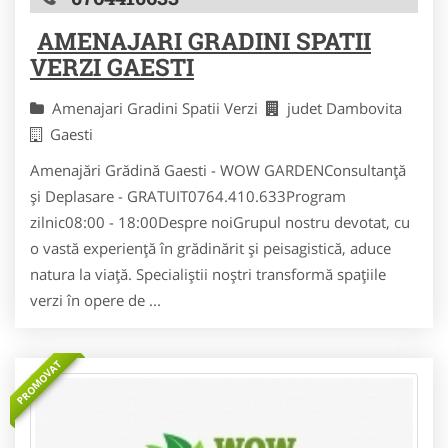
AMENAJARI GRADINI SPATII
VERZI GAESTI
Amenajari Gradini Spatii Verzi
judet Dambovita
Gaesti
Amenajări Grădină Gaesti - WOW GARDENConsultanță
și Deplasare - GRATUIT0764.410.633Program
zilnic08:00 - 18:00Despre noiGrupul nostru devotat, cu
o vastă experiență în grădinărit și peisagistică, aduce
natura la viață. Specialiștii noștri transformă spațiile
verzi în opere de ...
PROMOVAT