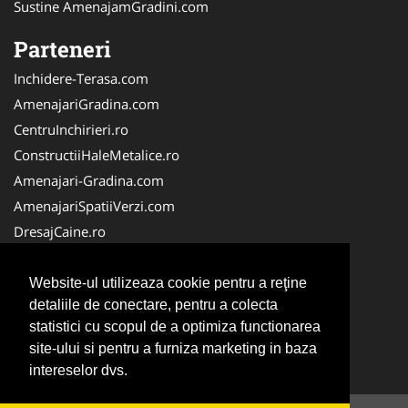
Sustine AmenajamGradini.com
Parteneri
Inchidere-Terasa.com
AmenajariGradina.com
CentruInchirieri.ro
ConstructiiHaleMetalice.ro
Amenajari-Gradina.com
AmenajariSpatiiVerzi.com
DresajCaine.ro
ServiciiAlpinism.ro
Alpinist-Utilitar.com
Website-ul utilizeaza cookie pentru a reţine
detaliile de conectare, pentru a colecta
CuratenieSpatiiComerciale.ro
statistici cu scopul de a optimiza functionarea
IntretinereGradini.com
site-ului si pentru a furniza marketing in baza
Service-Reparatii.com
intereselor dvs.