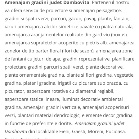
Amenajam gradini judet Dambovita
: Partenerul nostru
va ofera servicii de proiectare si amenajari peisagistice,
gradini si spatii verzi, parcuri, gazon, pavaj, plante, fantani,
iazuri amenajarea aleilor simetrice pavate cu piatra naturala,
amenajarea aranjamentelor realizate din gard viu (buxus),
amenajarea suprafetelor acoperite cu pietris alb, amenajarea
zonelor de tip parter floral (flori de sezon), amenajarea zone
de fantani cu jeturi de apa, gradini reprezentative, planificare
proiectare gradini parcuri spatii verzi, plante decorative,
plante ornamentale gradina, plante si flori gradina, vegetatie
gradina, platani gradina, irigatii cu picurare sub brazda, cu
picurator, aspersoare rotative cu diametrul reglabil,
aspersoare statice lineare, iluminat decorativ ambiental
gradina, amenajari gradini verticale, amenajari acoperisuri
verzi, plantari material dendrologic, elemente decor gradina
in functie de preferintele dorite..
Amenajam gradini judet
Dambovita
din localitatile Fieni, Gaesti, Moreni, Pucioasa,