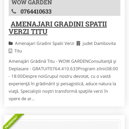
WOW GARDEN
0764410633
AMENAJARI GRADINI SPATII
VERZI TITU
Amenajari Gradini Spatii Verzi
judet Dambovita
Titu
Amenajări Grădină Titu - WOW GARDENConsultanță și
Deplasare - GRATUIT0764.410.633Program zilnic08:00
- 18:00Despre noiGrupul nostru devotat, cu o vastă
experiență în grădinărit și peisagistică, aduce natura la
viață. Specialiștii noștri transformă spațiile verzi în
opere de ar...
PROMOVAT